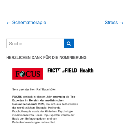
Post
←
Schematherapie
Stress
→
navigation
HERZLICHEN DANK FÜR DIE NOMINIERUNG