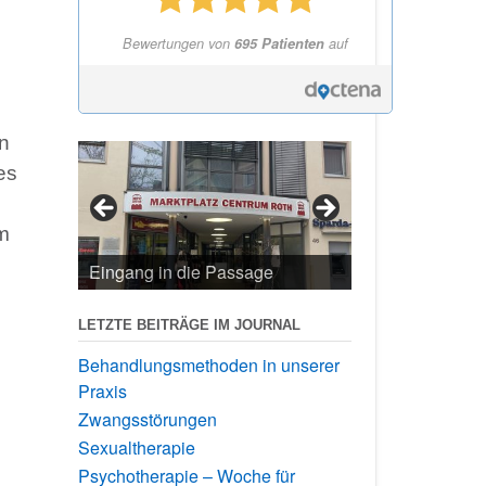
Bewertungen von
695 Patienten
auf
en
es
m
Eingang in die Passage
LETZTE BEITRÄGE IM JOURNAL
Behandlungsmethoden in unserer
Praxis
Zwangsstörungen
Sexualtherapie
Psychotherapie – Woche für