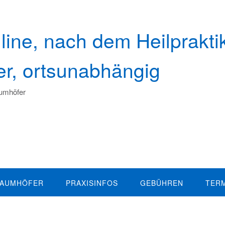
line, nach dem Heilprakti
her, ortsunabhängig
aumhöfer
BAUMHÖFER
PRAXISINFOS
GEBÜHREN
TER