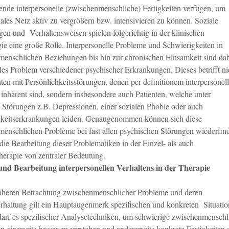
ende interpersonelle (zwischenmenschliche) Fertigkeiten verfügen, um
iales Netz aktiv zu vergrößern bzw. intensivieren zu können. Soziale
en und Verhaltensweisen spielen folgerichtig in der klinischen
ie eine große Rolle. Interpersonelle Probleme und Schwierigkeiten in
enschlichen Beziehungen bis hin zur chronischen Einsamkeit sind da
ales Problem verschiedener psychischer Erkrankungen. Dieses betrifft ni
nten mit Persönlichkeitsstörungen, denen per definitionem interpersonel
inhärent sind, sondern insbesondere auch Patienten, welche unter
n Störungen z.B. Depressionen, einer sozialen Phobie oder auch
keitserkrankungen leiden. Genaugenommen können sich diese
enschlichen Probleme bei fast allen psychischen Störungen wiederfin
 die Bearbeitung dieser Problematiken in der Einzel- als auch
erapie von zentraler Bedeutung.
und Bearbeitung interpersonellen Verhaltens in der Therapie
äheren Betrachtung zwischenmenschlicher Probleme und deren
rhaltung gilt ein Hauptaugenmerk spezifischen und konkreten Situatio
arf es spezifischer Analysetechniken, um schwierige zwischenmenschl
n einerseits besser zu verstehen und andererseits konkrete Fertigkeiten 