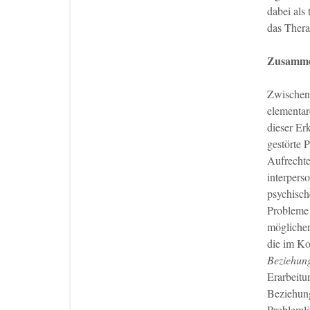
dabei als
das Thera
Zusamme
Zwischenm
elementar
dieser Er
gestörte 
Aufrechte
interpers
psychisch
Probleme 
möglicher
die im Ko
Beziehun
Erarbeitu
Beziehung
Problemlö