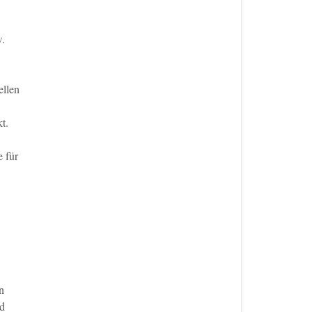
w.
ellen
t.
 für
n
nd