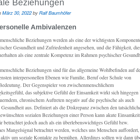
ale Beziehungen
n
März 30, 2022
by
Ralf Baumhöfer
personelle Ambivalenzen
menschliche Beziehungen werden als eine der wichtigsten Komponent
ischer Gesundheit und Zufriedenheit angesehen, und die Fähigkeit, die
uerhalten als eine zentrale Kompetenz im Rahmen psychischer Gesundh
enschliche Beziehungen sind für das allgemeine Wohlbefinden auf d
ensten interpersonellen Ebenen wie Familie, Beruf oder Schule von
 Bedeutung. Der Gegenspieler von zwischenmenschlichem
keitsgefühl, das subjektive Gefühl der Einsamkeit wirkt sich hingegen 
uerndem, chronischem Auftreten negativ auf die psychische als auch
 Gesundheit aus. Definiert als die Diskrepanz zwischen den tatsächlich
ewünschten sozialen Beziehungen einer Person kann akute Einsamkeit
är betrachtet jedoch auch als ein überlebenswichtiges Gefühl bzw.
hes Mangelsignal betrachtet werden, welches uns Menschen auffordert,
aktiv um soziale Kontakte zu bemühen. Allerdings sollten wir dann üb