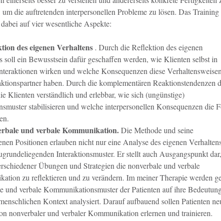
 um die auftretenden interpersonellen Probleme zu lösen. Das Training
t dabei auf vier wesentliche Aspekte:
ktion des eigenen Verhaltens
. Durch die Reflektion des eigenen
s soll ein Bewusstsein dafür geschaffen werden, wie Klienten selbst in
Interaktionen wirken und welche Konsequenzen diese Verhaltensweisen
raktionspartner haben. Durch die komplementären Reaktionstendenzen 
ie Klienten verständlich und erlebbar, wie sich (ungünstige)
onsmuster stabilisieren und welche interpersonellen Konsequenzen die F
en.
erbale und verbale Kommunikation.
Die Methode und seine
enen Positionen erlauben nicht nur eine Analyse des eigenen Verhalten
ugrundeliegenden Interaktionsmuster. Er stellt auch Ausgangspunkt dar
rschiedener Übungen und Strategien die nonverbale und verbale
tion zu reflektieren und zu verändern. Im meiner Therapie werden ge
e und verbale Kommunikationsmuster der Patienten auf ihre Bedeutun
enschlichen Kontext analysiert. Darauf aufbauend sollen Patienten ne
n nonverbaler und verbaler Kommunikation erlernen und trainieren.