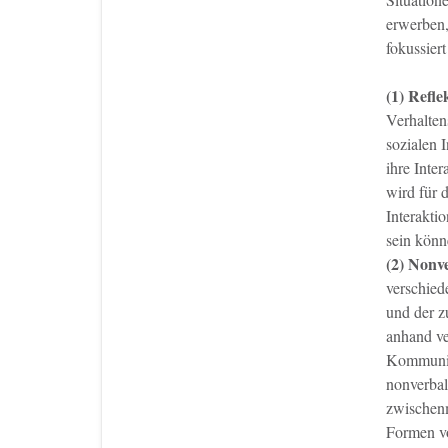
erwerben,
fokussier
(1) Refle
Verhalten
sozialen 
ihre Inte
wird für d
Interakti
sein könn
(2) Nonv
verschied
und der z
anhand ve
Kommunika
nonverbal
zwischenm
Formen vo