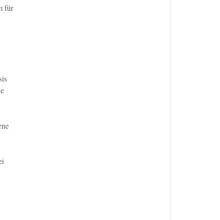
m für
sis
ne
ene
ei