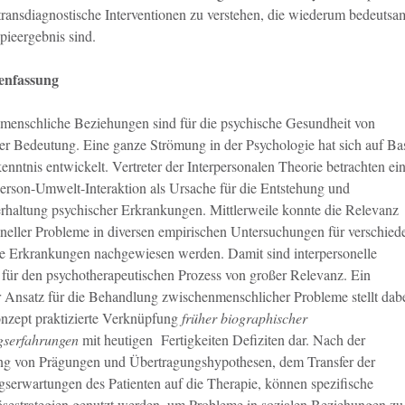
 transdiagnostische Interventionen zu verstehen, die wiederum bedeutsa
pieergebnis sind.
nfassung
enschliche Beziehungen sind für die psychische Gesundheit von
er Bedeutung. Eine ganze Strömung in der Psychologie hat sich auf Ba
kenntnis entwickelt. Vertreter der Interpersonalen Theorie betrachten ei
Person-Umwelt-Interaktion als Ursache für die Entstehung und
rhaltung psychischer Erkrankungen. Mittlerweile konnte die Relevanz
oneller Probleme in diversen empirischen Untersuchungen für verschied
e Erkrankungen nachgewiesen werden. Damit sind interpersonelle
für den psychotherapeutischen Prozess von großer Relevanz. Ein
 Ansatz für die Behandlung zwischenmenschlicher Probleme stellt dab
nzept praktizierte Verknüpfung
früher biographischer
gserfahrungen
mit heutigen Fertigkeiten Defiziten dar. Nach der
ng von Prägungen und Übertragungshypothesen, dem Transfer der
serwartungen des Patienten auf die Therapie, können spezifische
sestrategien genutzt werden, um Probleme in sozialen Beziehungen zu