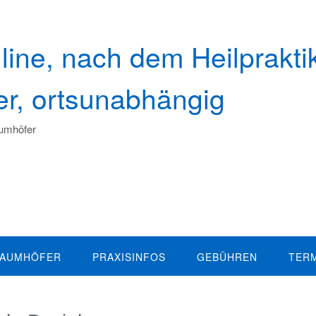
line, nach dem Heilprakti
her, ortsunabhängig
aumhöfer
BAUMHÖFER
PRAXISINFOS
GEBÜHREN
TER