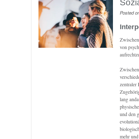
Sozi
Posted o
Inter
Zwischen
von psych
aufrechtz
Zwischenm
verschied
zentraler
Zugehörig
lang anda
physische
und den g
evolution
biologisc
mehr und 