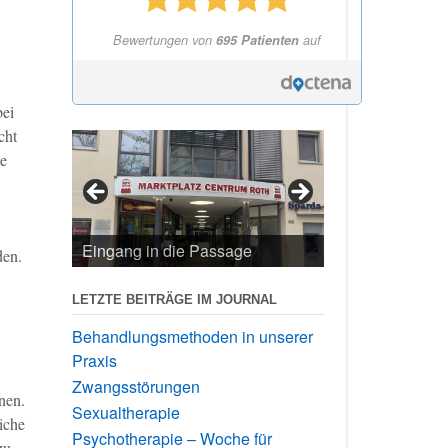
Bewertungen von
695 Patienten
auf
bei
cht
le
Eingang in die Passage
den.
LETZTE BEITRÄGE IM JOURNAL
Behandlungsmethoden in unserer
Praxis
Zwangsstörungen
nen.
Sexualtherapie
iche
Psychotherapie – Woche für
zu