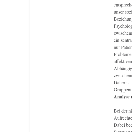
entsprech
unser soz
Beziehung
Psycholog
zwischenm
ein zentr
nur Patie
Probleme 
affektive
Abhängig
zwischenm
Daher ist
Gruppenth
Analyse 
Bei der n
Aufrechte
Dabei bed
Situatione