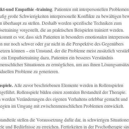
likt-und Empathie -training
. Patienten mit interpersonellen Problemen
ufig große Schwierigkeiten interpersonelle Konflikte zu bewältigen bz
en überhaupt zu stellen. Deshalb werden spezifische Techniken zum
setraining vorgestellt, die an praktischen Beispielen trainiert werden.
kommt es vor, dass sich Patienten in besonders emotionalen interperson
en nur noch schwer oder gar nicht in die Perspektive des Gegenübers
setzen können – ein Umstand, der die Probleme meist zusätzlich verstärk
t ein Empathietraining dazu, Patienten ein besseres Verständnis
enschlicher Situationen zu ermöglichen, um aus ihnen Lösungsansätze
viduellen Probleme zu generieren.
nspiele.
Alle zuvor beschriebenen Elemente werden in Rollenspielen
eführt. Rollenspiele bilden einen zentralen Bestandteil der Therapie.
 werden Veränderungen des eigenen Verhaltens erlebbar gemacht und
tegien im Umgang mit zwischenmenschlichen Problemen entwickelt.
tandteile stellen die Voraussetzung dafür dar, in schwierigen Situatione
ele und Bedürfnisse zu erreichen. Fertigkeiten in der Psychotherapie si