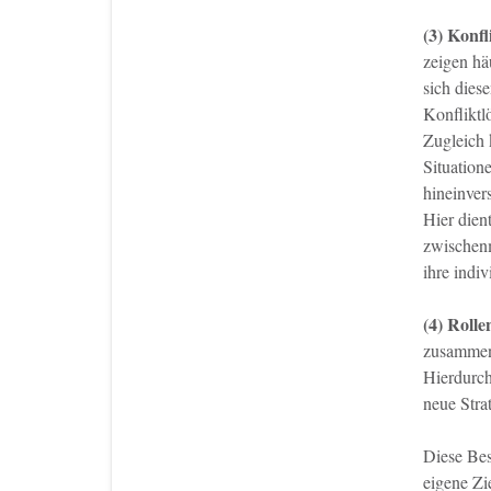
(3) Konf
zeigen hä
sich dies
Konfliktlö
Zugleich 
Situation
hineinver
Hier dien
zwischenm
ihre indi
(4) Rolle
zusammeng
Hierdurch
neue Stra
Diese Bes
eigene Zi