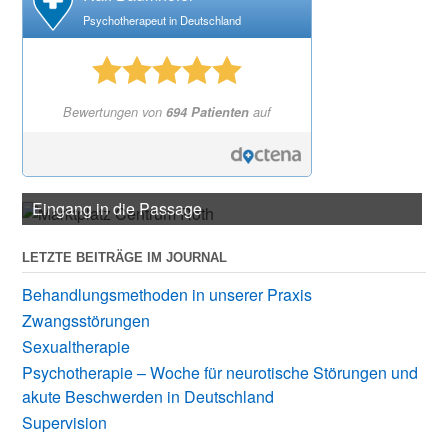
Psychotherapeut in Deutschland
Bewertungen von
694 Patienten
auf
Eingang in die Passage
Behandlungsraum 2
LETZTE BEITRÄGE IM JOURNAL
Behandlungsmethoden in unserer Praxis
Zwangsstörungen
Sexualtherapie
Psychotherapie – Woche für neurotische Störungen und
akute Beschwerden in Deutschland
Supervision